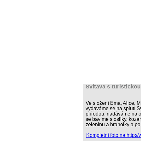
Oddíl vodní
Vodácký sportovní
Úvod
Od
Svitava s turisticko
Ve složení Ema, Alice, M
vydáváme se na splutí Sv
přírodou, nadáváme na 
se bavíme s oslíky, ko
zeleninu a hranolky a p
Kompletní foto na http://