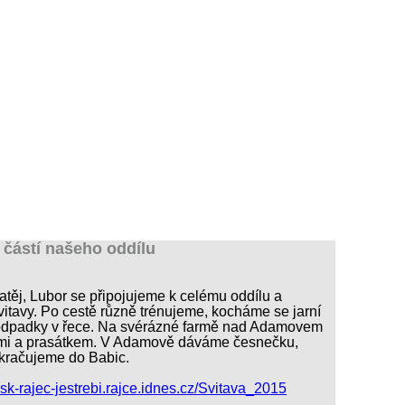
ho slalomu
 klub Rájec
díl
Plán akcí 2015
Akce 2015
Výsledky 2015
Odkaz
u částí našeho oddílu
atěj, Lubor se připojujeme k celému oddílu a
itavy. Po cestě různě trénujeme, kocháme se jarní
odpadky v řece. Na svérázné farmě nad Adamovem
zami a prasátkem. V Adamově dáváme česnečku,
okračujeme do Babic.
vsk-rajec-jestrebi.rajce.idnes.cz/Svitava_2015